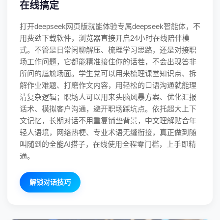
在线搞定
打开deepseek网页版就能体验专属deepseek智能体，不
用费劲下载软件，浏览器直接开启24小时在线陪伴模
式。不管是日常闲聊解压、梳理学习思路，还是对接职
场工作问题，它都能精准接住你的话茬，不会出现答非
所问的尴尬场面。学生党可以用来梳理课堂知识点、拆
解作业难题、打磨作文内容，用轻松的口语沟通就能理
清复杂逻辑；职场人可以用来头脑风暴方案、优化汇报
话术、模拟客户沟通，避开职场踩坑点。依托超大上下
文记忆，长期对话不用重复铺垫背景，中文理解贴合年
轻人语境，网络热梗、专业术语无缝衔接，真正做到随
叫随到的全能AI搭子，在线使用全程零门槛，上手即精
通。
解锁对话技巧